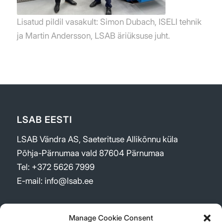
Lisatud pildil vasakult: Simon Dubach, ISELI tehnik
ja Martin Andersson, LSAB äriüksuse juht.
LSAB EESTI
LSAB Vändra AS, Saeterituse Allikõnnu küla
Põhja-Pärnumaa vald 87604 Pärnumaa
Tel: +372 5626 7999
E-mail: info@lsab.ee
Manage Cookie Consent