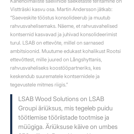
Kahehõlmaliste saeliinide saeketaste teritamine on
Vistträski kasvu osa. Martin Andersson jätkab:
“Saeveskite tööstus konsolideerub ja muutub
rahvusvahelisemaks. Näeme, et rahvusvahelised
kontsernid kasvavad ja juhivad konsolideerimist
turul. LSAB on ettevõte, millel on sarnased
ambitsioonid. Muutume edukast kohalikust Rootsi
ettevõttest, mille juured on Långshyttanis,
rahvusvaheliseks koostööpartneriks, kes
keskendub suurematele kontsernidele ja
tegevustele mitmes riigis.”
LSAB Wood Solutions on LSAB
Groupi äriüksus, mis tegeleb puidu
töötlemise tööriistade tootmise ja
müügiga. Äriüksuse käive on umbes