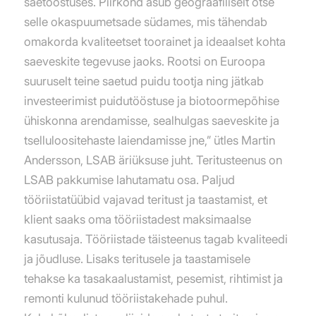
saetööstuses. Piirkond asub geograafiliselt otse
selle okaspuumetsade südames, mis tähendab
omakorda kvaliteetset toorainet ja ideaalset kohta
saeveskite tegevuse jaoks. Rootsi on Euroopa
suuruselt teine saetud puidu tootja ning jätkab
investeerimist puidutööstuse ja biotoormepõhise
ühiskonna arendamisse, sealhulgas saeveskite ja
tselluloositehaste laiendamisse jne,” ütles Martin
Andersson, LSAB äriüksuse juht. Teritusteenus on
LSAB pakkumise lahutamatu osa. Paljud
tööriistatüübid vajavad teritust ja taastamist, et
klient saaks oma tööriistadest maksimaalse
kasutusaja. Tööriistade täisteenus tagab kvaliteedi
ja jõudluse. Lisaks teritusele ja taastamisele
tehakse ka tasakaalustamist, pesemist, rihtimist ja
remonti kulunud tööriistakehade puhul.