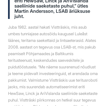
eriti HewSaw, Linck ja AriVislanda
saeliinide saeketaste puhul,” ütles
Martin Andersson, LSAB äriüksuse
juht.
Juba 1982. aastal hakati Vistträskis, mis asub
umbes tunniajase autosõidu kaugusel Luleåst
läänes, teritama saekettaid ja lintsaeterasid. Alates
2008. aastast on tegevus osa LSAB-st, mis pakub
peamiselt Põhjamaades ja Baltikumis
teritusteenust, keskendudes saeveskitele ja
puidutööstusele. “Me näeme suurenenud nõudlust
ja teeme pidevalt investeeringuid, et arendada oma
pakkumist. Valmistume Vistträskis uue teritusroboti
jaoks, mis suurendab automatiseerimist eriti
HewSaw, Linck ja AriVislanda saeliinide saeketaste
puhul. Vistträski piirkonnas on hetkel suur tegevus