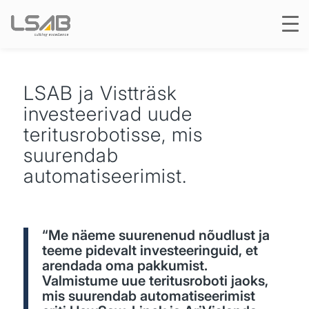
LSAB ja Vistträsk
investeerivad uude
teritusrobotisse, mis
suurendab
automatiseerimist.
“Me näeme suurenenud nõudlust ja
teeme pidevalt investeeringuid, et
arendada oma pakkumist.
Valmistume uue teritusroboti jaoks,
mis suurendab automatiseerimist